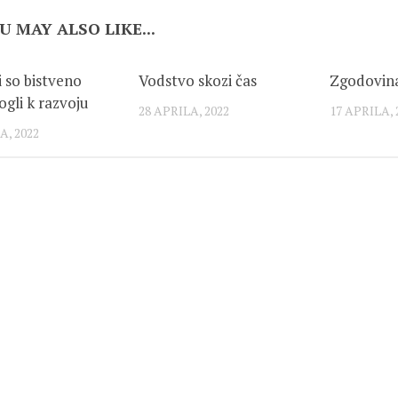
U MAY ALSO LIKE...
i so bistveno
Vodstvo skozi čas
Zgodovin
gli k razvoju
28 APRILA, 2022
17 APRILA, 
A, 2022