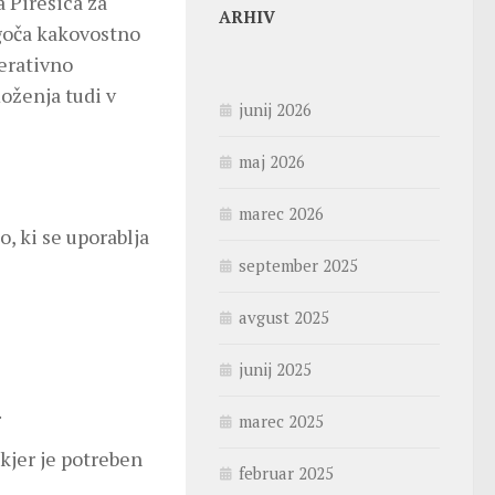
 Pirešica za
ARHIV
goča kakovostno
perativno
moženja tudi v
junij 2026
maj 2026
marec 2026
, ki se uporablja
september 2025
avgust 2025
junij 2025
.
marec 2025
 kjer je potreben
februar 2025