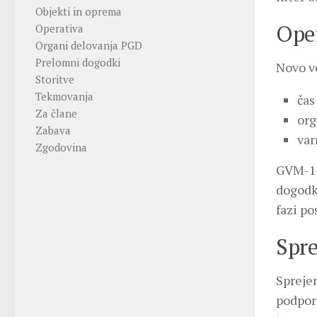
Objekti in oprema
Ope
Operativa
Organi delovanja PGD
Prelomni dogodki
Novo vo
Storitve
Tekmovanja
čas
Za člane
org
Zabava
var
Zgodovina
GVM-1 o
dogodka
fazi po
Spre
Sprejem
podporn