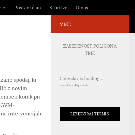
e
Postani član
Storitve
O nas
VEČ:
ZASEDENOST POLIGONA
TRJE
Calendar is loading...
zano spodaj, ki
Powered by
Booking Calendar
tilo z novim
memben korak pri
o GVM-1
 na intervencijah
REZERVIRAJ TERMIN