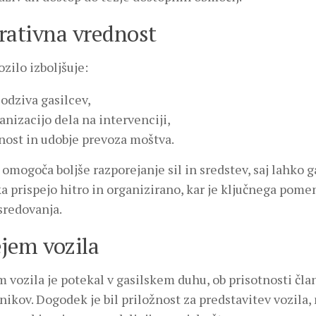
rativna vrednost
zilo izboljšuje:
 odziva gasilcev,
anizacijo dela na intervenciji,
nost in udobje prevoza moštva.
mogoča boljše razporejanje sil in sredstev, saj lahko ga
 prispejo hitro in organizirano, kar je ključnega pomen
sredovanja.
jem vozila
 vozila je potekal v gasilskem duhu, ob prisotnosti čla
ikov. Dogodek je bil priložnost za predstavitev vozila