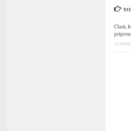
YO
Člani, k
pripomo
17 APRIL