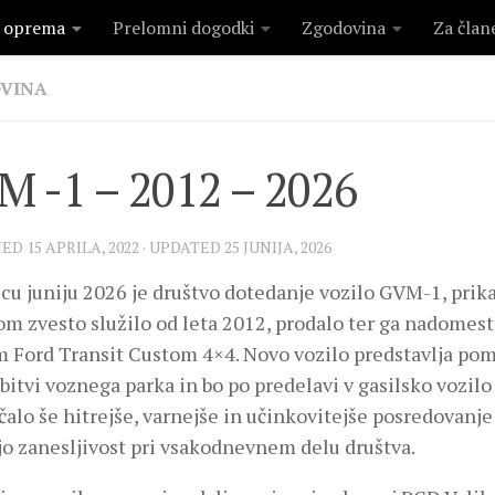
n oprema
Prelomni dogodki
Zgodovina
Za član
VINA
 -1 – 2012 – 2026
HED
15 APRILA, 2022
· UPDATED
25 JUNIJA, 2026
u juniju 2026 je društvo dotedanje vozilo GVM-1, prika
om zvesto služilo od leta 2012, prodalo ter ga nadomes
m Ford Transit Custom 4×4. Novo vozilo predstavlja po
bitvi voznega parka in bo po predelavi v gasilsko vozil
lo še hitrejše, varnejše in učinkovitejše posredovanje
jo zanesljivost pri vsakodnevnem delu društva.