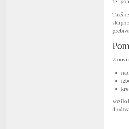
ter pom
Takšne
skupnos
prebiva
Pom
Z novi
nad
izb
kre
Vozilo 
društva