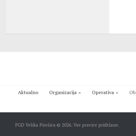
Aktualno
Organizacija
Operativa
Ob
PGD Velika Pirešica © 2026. Vse pravice pridržane.