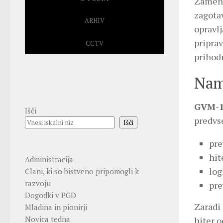
Zamenj
zagota
ARHIV
opravlj
priprav
CCTV
prihodn
Nam
GVM-
Išči
predvs
Išči
pre
hit
Administracija
log
Člani, ki so bistveno pripomogli k
razvoju
pre
Dogodki v PGD
Zaradi 
Mladina in pionirji
Novica tedna
hiter o