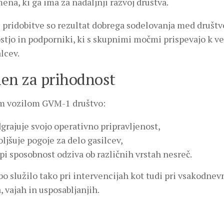
ena, ki ga ima za nadaljnji razvoj društva.
 pridobitve so rezultat dobrega sodelovanja med društ
tjo in podporniki, ki s skupnimi močmi prispevajo k ve
lcev.
en za prihodnost
m vozilom GVM-1 društvo:
grajuje svojo operativno pripravljenost,
oljšuje pogoje za delo gasilcev,
pi sposobnost odziva ob različnih vrstah nesreč.
bo služilo tako pri intervencijah kot tudi pri vsakodn
, vajah in usposabljanjih.