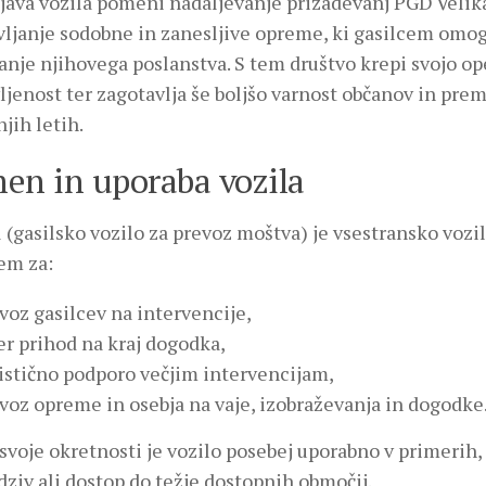
ava vozila pomeni nadaljevanje prizadevanj PGD Velika
vljanje sodobne in zanesljive opreme, ki gasilcem omo
anje njihovega poslanstva. S tem društvo krepi svojo o
ljenost ter zagotavlja še boljšo varnost občanov in pre
jih letih.
en in uporaba vozila
1
(gasilsko vozilo za prevoz moštva) je vsestransko vozilo
em za:
voz gasilcev na intervencije,
er prihod na kraj dogodka,
istično podporo večjim intervencijam,
voz opreme in osebja na vaje, izobraževanja in dogodke
svoje okretnosti je vozilo posebej uporabno v primerih,
dziv ali dostop do težje dostopnih območij.