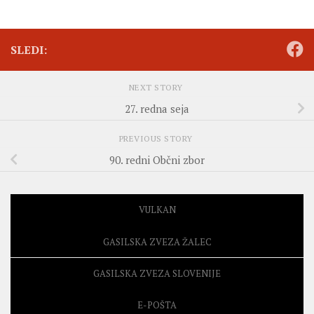
SLEDI:
NEXT STORY
27. redna seja
PREVIOUS STORY
90. redni Občni zbor
VULKAN
GASILSKA ZVEZA ŽALEC
GASILSKA ZVEZA SLOVENIJE
E-POŠTA