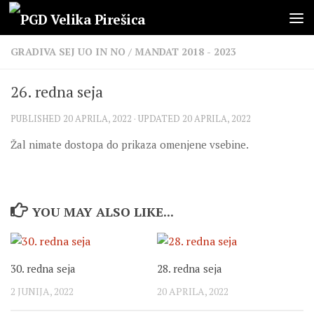
Skip to content
GRADIVA SEJ UO IN NO
/
MANDAT 2018 - 2023
26. redna seja
PUBLISHED
20 APRILA, 2022
· UPDATED
20 APRILA, 2022
Žal nimate dostopa do prikaza omenjene vsebine.
YOU MAY ALSO LIKE...
30. redna seja
28. redna seja
2 JUNIJA, 2022
20 APRILA, 2022