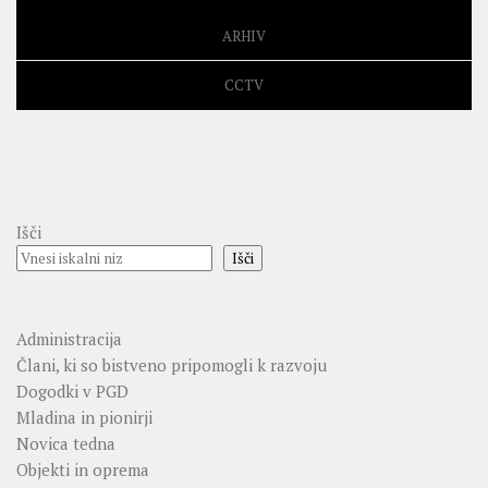
ARHIV
CCTV
Išči
Išči
Administracija
Člani, ki so bistveno pripomogli k razvoju
Dogodki v PGD
Mladina in pionirji
Novica tedna
Objekti in oprema