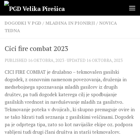
Skip to content
DOGODKI V PGD
/
MLADINA IN PIONIRJI
/
NOVICA
TEDNA
Cici fire combat 2023
PUBLISHED
16 OKTOBRA, 2023
· UPDATED
16 OKTOBRA, 2023
CICI FIRE COMBAT je družabno – tekmovalen gasilski
dogodek, z osnovnim namenom povezovanja, druženja in
medsebojnega spoznavanja mladih gasilcev iz drugih
društev, pa tudi dogodek katerega cilj je spodbujanje
gasilskih vrednost in navduševanje mladih za gasilstvo.
Tekmovanje poteka v dvojicah , ki skupno premaguje ovire in
se tako hkrati tudi seznanja z gasilskimi veščinami. Dogodek
pa je odprtega tipa, zato so kot navijaške ekipe oz. podpora
vabljeni tudi drugi člani društva in starši tekmovalcev.