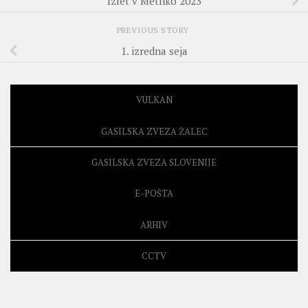
Izlet v Metliko 2023
PREVIOUS STORY
1. izredna seja
VULKAN
GASILSKA ZVEZA ŽALEC
GASILSKA ZVEZA SLOVENIJE
E-POŠTA
ARHIV
CCTV