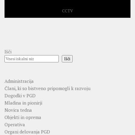
CCTV
Išči
Išči
Administracija
Člani, ki so bistveno pripomogli k razvoju
Dogodki v PGD
Mladina in pionirji
Novica tedna
Objekti in oprema
Operativa
Organi delovanja PGD