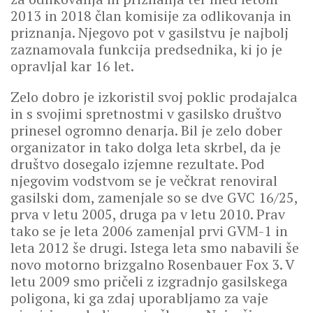
2013 in 2018 član komisije za odlikovanja in
priznanja. Njegovo pot v gasilstvu je najbolj
zaznamovala funkcija predsednika, ki jo je
opravljal kar 16 let.
Zelo dobro je izkoristil svoj poklic prodajalca
in s svojimi spretnostmi v gasilsko društvo
prinesel ogromno denarja. Bil je zelo dober
organizator in tako dolga leta skrbel, da je
društvo dosegalo izjemne rezultate. Pod
njegovim vodstvom se je večkrat renoviral
gasilski dom, zamenjale so se dve GVC 16/25,
prva v letu 2005, druga pa v letu 2010. Prav
tako se je leta 2006 zamenjal prvi GVM-1 in
leta 2012 še drugi. Istega leta smo nabavili še
novo motorno brizgalno Rosenbauer Fox 3. V
letu 2009 smo pričeli z izgradnjo gasilskega
poligona, ki ga zdaj uporabljamo za vaje