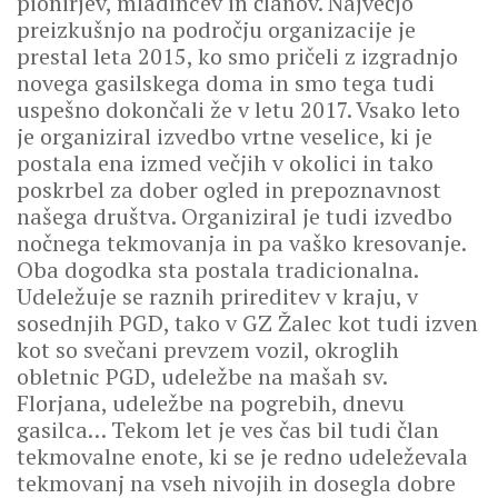
pionirjev, mladincev in članov. Največjo
preizkušnjo na področju organizacije je
prestal leta 2015, ko smo pričeli z izgradnjo
novega gasilskega doma in smo tega tudi
uspešno dokončali že v letu 2017. Vsako leto
je organiziral izvedbo vrtne veselice, ki je
postala ena izmed večjih v okolici in tako
poskrbel za dober ogled in prepoznavnost
našega društva. Organiziral je tudi izvedbo
nočnega tekmovanja in pa vaško kresovanje.
Oba dogodka sta postala tradicionalna.
Udeležuje se raznih prireditev v kraju, v
sosednjih PGD, tako v GZ Žalec kot tudi izven
kot so svečani prevzem vozil, okroglih
obletnic PGD, udeležbe na mašah sv.
Florjana, udeležbe na pogrebih, dnevu
gasilca… Tekom let je ves čas bil tudi član
tekmovalne enote, ki se je redno udeleževala
tekmovanj na vseh nivojih in dosegla dobre