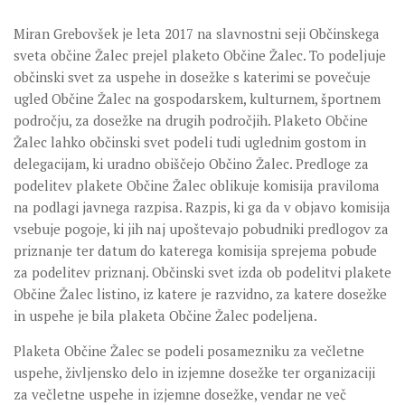
Miran Grebovšek je leta 2017 na slavnostni seji Občinskega
sveta občine Žalec prejel plaketo Občine Žalec. To podeljuje
občinski svet za uspehe in dosežke s katerimi se povečuje
ugled Občine Žalec na gospodarskem, kulturnem, športnem
področju, za dosežke na drugih področjih. Plaketo Občine
Žalec lahko občinski svet podeli tudi uglednim gostom in
delegacijam, ki uradno obiščejo Občino Žalec. Predloge za
podelitev plakete Občine Žalec oblikuje komisija praviloma
na podlagi javnega razpisa. Razpis, ki ga da v objavo komisija
vsebuje pogoje, ki jih naj upoštevajo pobudniki predlogov za
priznanje ter datum do katerega komisija sprejema pobude
za podelitev priznanj. Občinski svet izda ob podelitvi plakete
Občine Žalec listino, iz katere je razvidno, za katere dosežke
in uspehe je bila plaketa Občine Žalec podeljena.
Plaketa Občine Žalec se podeli posamezniku za večletne
uspehe, življensko delo in izjemne dosežke ter organizaciji
za večletne uspehe in izjemne dosežke, vendar ne več