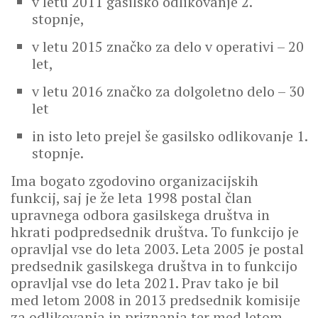
v letu 2011 gasilsko odlikovanje 2.
stopnje,
v letu 2015 značko za delo v operativi – 20
let,
v letu 2016 značko za dolgoletno delo – 30
let
in isto leto prejel še gasilsko odlikovanje 1.
stopnje.
Ima bogato zgodovino organizacijskih
funkcij, saj je že leta 1998 postal član
upravnega odbora gasilskega društva in
hkrati podpredsednik društva. To funkcijo je
opravljal vse do leta 2003. Leta 2005 je postal
predsednik gasilskega društva in to funkcijo
opravljal vse do leta 2021. Prav tako je bil
med letom 2008 in 2013 predsednik komisije
za odlikovanja in priznanja ter med letom