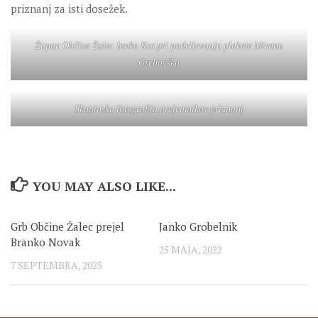
priznanj za isti dosežek.
Župan Občine Žalec Janko Kos pri podeljevanju plakete Miranu
Grebovšku
Skupinska fotografija prejemnikov priznanj
YOU MAY ALSO LIKE...
Grb Občine Žalec prejel
Janko Grobelnik
Branko Novak
25 MAJA, 2022
7 SEPTEMBRA, 2025