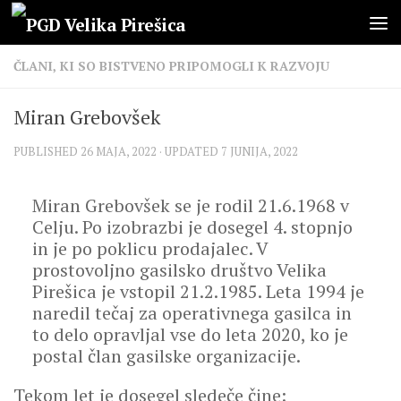
Skip to content
ČLANI, KI SO BISTVENO PRIPOMOGLI K RAZVOJU
Miran Grebovšek
PUBLISHED
26 MAJA, 2022
· UPDATED
7 JUNIJA, 2022
Miran Grebovšek se je rodil 21.6.1968 v
Celju. Po izobrazbi je dosegel 4. stopnjo
in je po poklicu prodajalec. V
prostovoljno gasilsko društvo Velika
Pirešica je vstopil 21.2.1985. Leta 1994 je
naredil tečaj za operativnega gasilca in
to delo opravljal vse do leta 2020, ko je
postal član gasilske organizacije.
Tekom let je dosegel sledeče čine: